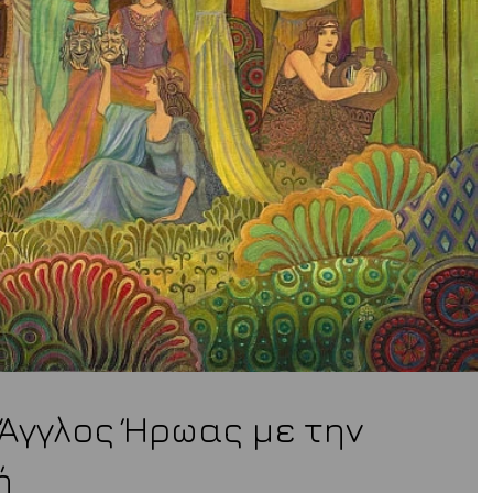
ο Άγγλος Ήρωας με την
ή